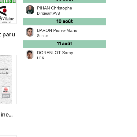
PIHAN Christophe
Dirigeant AVB
10 août
BARON Pierre-Marie
t paru
Senior
11 août
DORENLOT Samy
U16
aine…