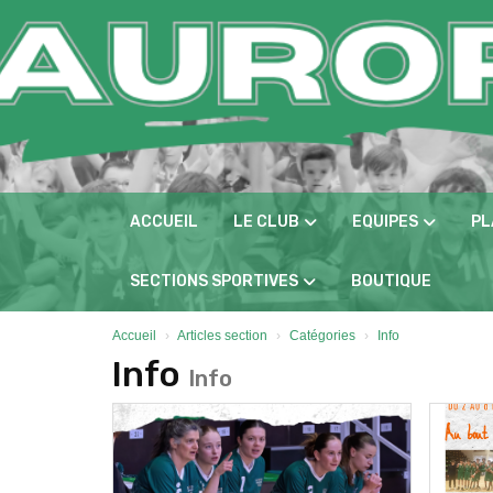
Panneau de gestion des cookies
ACCUEIL
LE CLUB
EQUIPES
PL
SECTIONS SPORTIVES
BOUTIQUE
Accueil
Articles section
Catégories
Info
Info
Info