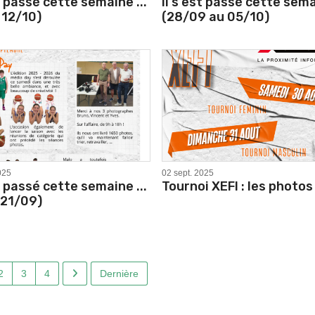
st passé cette semaine ...
Il s'est passé cette semai
 12/10)
(28/09 au 05/10)
025
02 sept. 2025
st passé cette semaine ...
Tournoi XEFI : les photos
 21/09)
2
3
4
Dernière