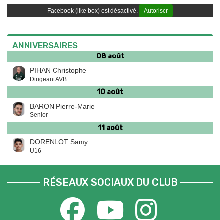
Facebook (like box) est désactivé.
Autoriser
ANNIVERSAIRES
08 août
PIHAN Christophe
Dirigeant AVB
10 août
BARON Pierre-Marie
Senior
11 août
DORENLOT Samy
U16
RÉSEAUX SOCIAUX DU CLUB