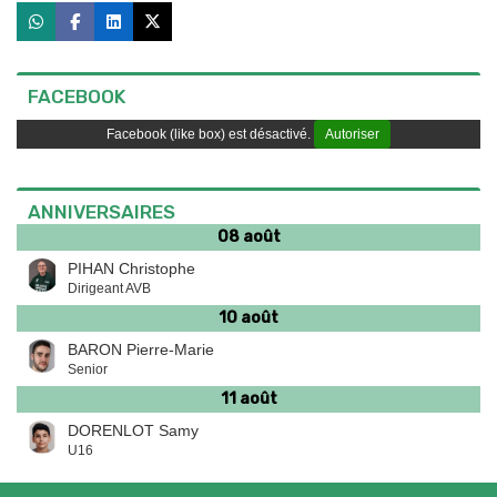
FACEBOOK
Facebook (like box) est désactivé.
Autoriser
ANNIVERSAIRES
08 août
PIHAN Christophe
Dirigeant AVB
10 août
BARON Pierre-Marie
Senior
11 août
DORENLOT Samy
U16