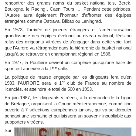
rencontrer des grands noms du basket national tels, Berck,
Boulogne, le Racing , Caen, Tours, … Pendant cette périodes,
l’Aurore aura également l’honneur d’affronter des équipes
étrangères comme Ostrava, Bilbao ou Leningrad.
En 1973, l’arrivée de joueurs étrangers et l’américanisation
grandissante des équipes évoluant au niveau national, liées au
refus des dirigeants vitréens de s’engager dans cette voie, font
que l’Aurore va rétrograder dans la hiérarchie du basket national
jusqu’à se retrouver en championnat régional en 1986.
En 1977, la Poultière devient un complexe puisqu’une halle de
ère
sport est annexée à la 1
salle.
La politique de masse engagée par les dirigeants fera qu’en
er
1983, l’AURORE sera le 1
club de France au nombre de
licenciés, et atteindra le total de 500 en 1993.
En juin 1987, les dirigeants vitréens, à la demande de la Ligue
de Bretagne, organisent la Coupe méditerranéenne, compétition
ouverte à 7 sélections européennes juniors, qui va se dérouler
pendant une semaine et qui laissera un souvenir inoubliable aux
supporters vitréens.
Sur