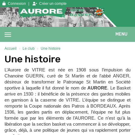
Panneau de gestion des cookies
Connexion
Créer un compte
MENU
Accueil
Le club
Une histoire
Une histoire
L’Aurore de VITRE est née en 1908 sous l’impulsion du
Chanoine GUERIN, curé de St Martin et de l’abbé ANGER,
désireux de transformer le Patronage St Martin en Société
sportive à laquelle il fut donné le nom de
AURORE
. Le Basket
arrive en 1930 : il bénéficie de la présence des gardes mobiles
en garnison à la caserne de VITRE. L’équipe se distingue et
remporte la Coupe nationale des Patros à BORDEAUX. Après
1936, les gardes partis en déplacement, l’équipe ne fut plus
formée que par les éléments de l’AURORE. Ce n’est qu’à la
libération que la section basket va commencer à se développer,
grâce, déjà, à une politique de jeunes qui va rapidement porter