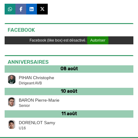
FACEBOOK
Facebook (like box) est désactivé.
Autoriser
ANNIVERSAIRES
08 août
PIHAN Christophe
Dirigeant AVB
10 août
BARON Pierre-Marie
Senior
11 août
DORENLOT Samy
U16