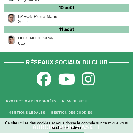
10 août
BARON Pierre-Marie
Senior
11 août
DORENLOT Samy
U16
RÉSEAUX SOCIAUX DU CLUB
PROTECTION DES DONNÉES
PLAN DU SITE
MENTIONS LÉGALES
GESTION DES COOKIES
Ce site utilise des cookies et vous donne le contrôle sur ceux que vous
AURORE VITRE BASKET
souhaitez activer