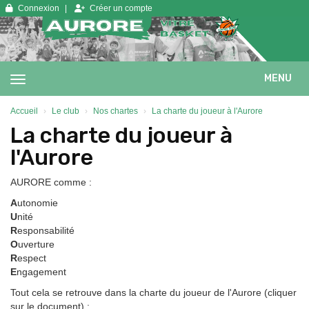
Panneau de gestion des cookies
Connexion
Créer un compte
MENU
Accueil
Le club
Nos chartes
La charte du joueur à l'Aurore
La charte du joueur à
l'Aurore
AURORE comme :
A
utonomie
U
nité
R
esponsabilité
O
uverture
R
espect
E
ngagement
Tout cela se retrouve dans la charte du joueur de l'Aurore (cliquer
sur le document) :