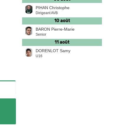
PIHAN Christophe
Dirigeant AVB
10 août
BARON Pierre-Marie
Senior
11 août
DORENLOT Samy
U16