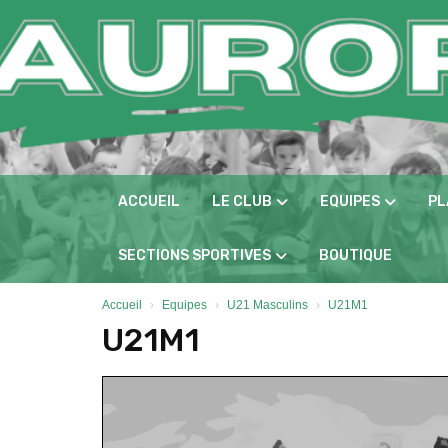
Panneau de gestion des cookies
ACCUEIL
LE CLUB
EQUIPES
PL
SECTIONS SPORTIVES
BOUTIQUE
Accueil
Equipes
U21 Masculins
U21M1
U21M1