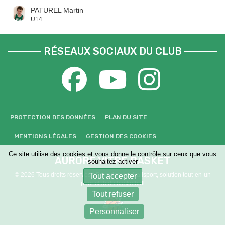
PATUREL Martin
U14
RÉSEAUX SOCIAUX DU CLUB
PROTECTION DES DONNÉES
PLAN DU SITE
MENTIONS LÉGALES
GESTION DES COOKIES
Ce site utilise des cookies et vous donne le contrôle sur ceux que vous
AURORE VITRE BASKET
souhaitez activer
© 2026 Tous droits réservés - Propulsé par
Kalisport, solution tout-en-un
Tout accepter
pour club de basketball
Tout refuser
Personnaliser