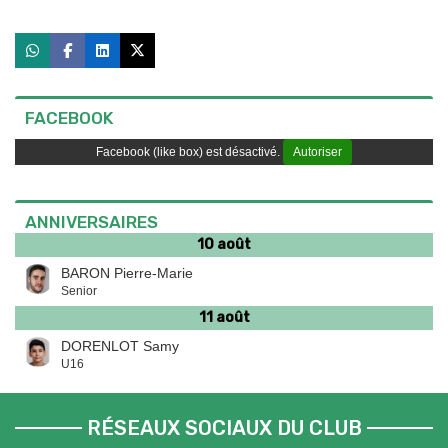
FACEBOOK
Facebook (like box) est désactivé.
Autoriser
ANNIVERSAIRES
10 août
BARON Pierre-Marie
Senior
11 août
DORENLOT Samy
U16
RÉSEAUX SOCIAUX DU CLUB