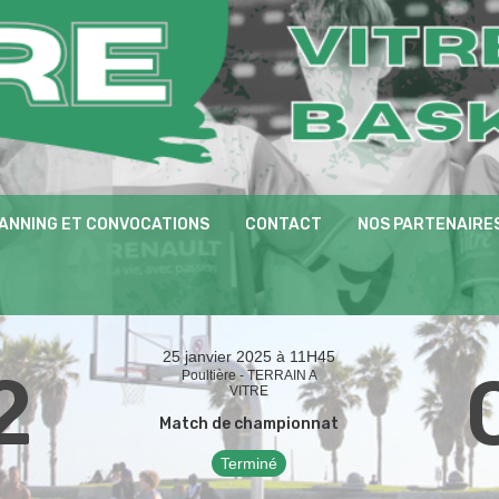
ANNING ET CONVOCATIONS
CONTACT
NOS PARTENAIRE
25 janvier 2025 à 11H45
2
Poultière - TERRAIN A
VITRE
Match de championnat
Terminé