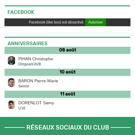
FACEBOOK
Facebook (like box) est désactivé.
Autoriser
ANNIVERSAIRES
08 août
PIHAN Christophe
Dirigeant AVB
10 août
BARON Pierre-Marie
Senior
11 août
DORENLOT Samy
U16
RÉSEAUX SOCIAUX DU CLUB