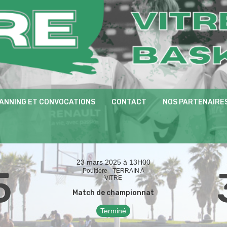
ANNING ET CONVOCATIONS
CONTACT
NOS PARTENAIRE
23 mars 2025 à 13H00
5
Poultière - TERRAIN A
VITRE
Match de championnat
Terminé